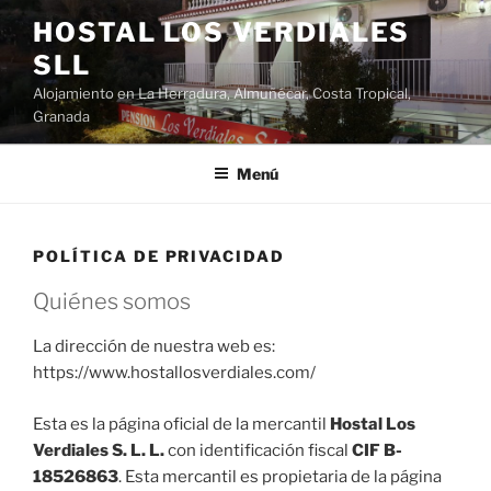
Saltar
HOSTAL LOS VERDIALES
al
SLL
contenido
Alojamiento en La Herradura, Almuñécar, Costa Tropical,
Granada
Menú
POLÍTICA DE PRIVACIDAD
Quiénes somos
La dirección de nuestra web es:
https://www.hostallosverdiales.com/
Esta es la página oficial de la mercantil
Hostal Los
Verdiales S. L. L.
con identificación fiscal
CIF B-
18526863
. Esta mercantil es propietaria de la página